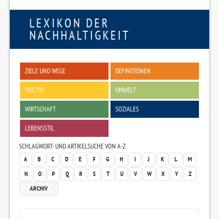
LEXIKON DER
NACHHALTIGKEIT
ZIELE UND WEGE
DEFINITIONEN
POLITIK
UMWELT
WIRTSCHAFT
SOZIALES
LEBENSSTIL
SCHLAGWORT- UND ARTIKELSUCHE VON A-Z
A
B
C
D
E
F
G
H
I
J
K
L
M
N
O
P
Q
R
S
T
U
V
W
X
Y
Z
ARCHIV