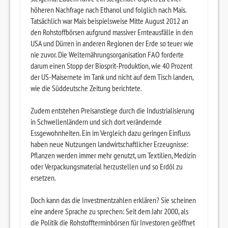
höheren Nachfrage nach Ethanol und folglich nach Mais.
Tatsächlich war Mais beispielsweise Mitte August 2012 an
den Rohstoffbörsen aufgrund massiver Ernteausfälle in den
USA und Dürren in anderen Regionen der Erde so teuer wie
nie zuvor. Die Welternährungsorganisation FAO forderte
darum einen Stopp der Biosprit-Produktion, wie 40 Prozent
der US-Maisernete im Tank und nicht auf dem Tisch landen,
wie die Süddeutsche Zeitung berichtete.
Zudem entstehen Preisanstiege durch die Industrialisierung
in Schwellenländern und sich dort verändernde
Essgewohnheiten. Ein im Vergleich dazu geringen Einfluss
haben neue Nutzungen landwirtschaftlicher Erzeugnisse:
Pflanzen werden immer mehr genutzt, um Textilien, Medizin
oder Verpackungsmaterial herzustellen und so Erdöl zu
ersetzen.
Doch kann das die Investmentzahlen erklären? Sie scheinen
eine andere Sprache zu sprechen: Seit dem Jahr 2000, als
die Politik die Rohstoffterminbörsen für Investoren geöffnet