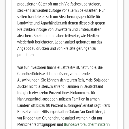
produzierten Güter oft um ein Vielfaches übersteigen,
stecken Fachleuten zufolge vor allem Spekulanten: Nur
selten handele es sich um Absicherungsgeschäfte für
Landwirte und Agrarhändler, mit denen diese sich gegen
Preisrisiken infolge von Unwettern und Ernteausfällen
absichern. Spekulanten haben teilweise, wie Medien
wiederholt berichteten, Lebensmittel gehortet, um das
Angebot zu drücken und von Preissteigerungen zu
profitieren.
Was für Investoren finanziell attraktiv ist, hat für die, die
Grundbedürfnisse stillen müssen, verheerende
Auswirkungen: Sie können sich teuren Reis, Mais, Soja oder
Zucker nicht leisten. „Während Familien in Deutschland
lediglich etwa zehn Prozent ihres Einkommens für
Nahrungsmittel ausgeben, müssen Familien in armen
Ländern oft bis zu 80 Prozent aufbringen“, erklärt sagt Frank
Braßel von der Hilfsorganisation Oxfam. Vor Konflikten, ja
vor Kriegen um Grundnahrungsmittel warnen nicht nur
Menschenrechtsgruppen und
Bundesverbraucherministerin