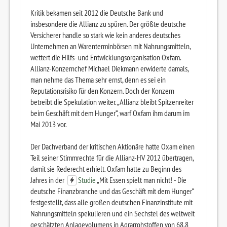
Kritik bekamen seit 2012 die Deutsche Bank und
insbesondere die Allianz zu spüren. Der größte deutsche
Versicherer handle so stark wie kein anderes deutsches
Unternehmen an Warenterminbörsen mit Nahrungsmitteln,
wettert die Hilfs- und Entwicklungsorganisation Oxfam.
Allianz-Konzernchef Michael Diekmann erwiderte damals,
man nehme das Thema sehr ernst, denn es sei ein
Reputationsrisiko für den Konzern. Doch der Konzern
betreibt die Spekulation weiter. „Allianz bleibt Spitzenreiter
beim Geschäft mit dem Hunger“, warf Oxfam ihm darum im
Mai 2013 vor.
Der Dachverband der kritischen Aktionäre hatte Oxam einen
Teil seiner Stimmrechte für die Allianz-HV 2012 übertragen,
damit sie Rederecht erhielt. Oxfam hatte zu Beginn des
Jahres in der
Studie
„Mit Essen spielt man nicht! - Die
deutsche Finanzbranche und das Geschäft mit dem Hunger“
festgestellt, dass alle großen deutschen Finanzinstitute mit
Nahrungsmitteln spekulieren und ein Sechstel des weltweit
geschätzten Anlagevolumens in Agrarrohstoffen von 68,8