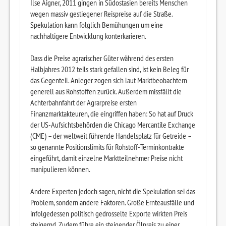
Ilse Aigner, 2011 gingen in Südostasien bereits Menschen
wegen massiv gestiegener Reispreise auf die Straße.
Spekulation kann folglich Bemühungen um eine
nachhaltigere Entwicklung konterkarieren.
Dass die Preise agrarischer Güter während des ersten
Halbjahres 2012 teils stark gefallen sind, ist kein Beleg für
das Gegenteil. Anleger zogen sich laut Marktbeobachtern
generell aus Rohstoffen zurück. Außerdem missfällt die
Achterbahnfahrt der Agrarpreise ersten
Finanzmarktakteuren, die eingriffen haben: So hat auf Druck
der US-Aufsichtsbehörden die Chicago Mercantile Exchange
(CME) – der weltweit führende Handelsplatz für Getreide –
so genannte Positionslimits für Rohstoff-Terminkontrakte
eingeführt, damit einzelne Marktteilnehmer Preise nicht
manipulieren können.
Andere Experten jedoch sagen, nicht die Spekulation sei das
Problem, sondern andere Faktoren. Große Ernteausfälle und
infolgedessen politisch gedrosselte Exporte wirkten Preis
steigernd. Zudem führe ein steigender Ölpreis zu einer