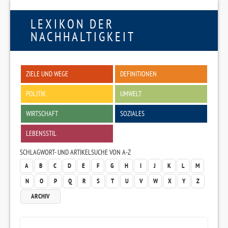
LEXIKON DER
NACHHALTIGKEIT
ZIELE UND WEGE
DEFINITIONEN
POLITIK
UMWELT
WIRTSCHAFT
SOZIALES
LEBENSSTIL
SCHLAGWORT- UND ARTIKELSUCHE VON A-Z
A
B
C
D
E
F
G
H
I
J
K
L
M
N
O
P
Q
R
S
T
U
V
W
X
Y
Z
ARCHIV