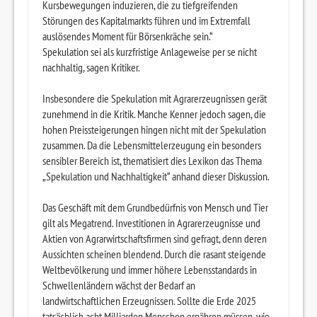
Kursbewegungen induzieren, die zu tiefgreifenden
Störungen des Kapitalmarkts führen und im Extremfall
auslösendes Moment für Börsenkräche sein.“
Spekulation sei als kurzfristige Anlageweise per se nicht
nachhaltig, sagen Kritiker.
Insbesondere die Spekulation mit Agrarerzeugnissen gerät
zunehmend in die Kritik. Manche Kenner jedoch sagen, die
hohen Preissteigerungen hingen nicht mit der Spekulation
zusammen. Da die Lebensmittelerzeugung ein besonders
sensibler Bereich ist, thematisiert dies Lexikon das Thema
„Spekulation und Nachhaltigkeit“ anhand dieser Diskussion.
Das Geschäft mit dem Grundbedürfnis von Mensch und Tier
gilt als Megatrend. Investitionen in Agrarerzeugnisse und
Aktien von Agrarwirtschaftsfirmen sind gefragt, denn deren
Aussichten scheinen blendend. Durch die rasant steigende
Weltbevölkerung und immer höhere Lebensstandards in
Schwellenländern wächst der Bedarf an
landwirtschaftlichen Erzeugnissen. Sollte die Erde 2025
tatsächlich acht Milliarden Menschen ernähren müssen, wie